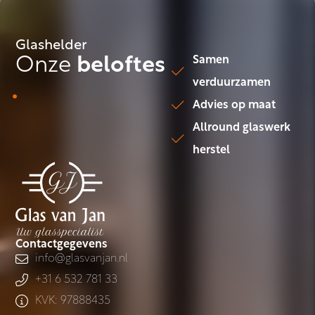
Glashelder
Onze
beloftes
Samen
verduurzamen
.
Advies op maat
Allround glaswerk
herstel
Contactgegevens
info@glasvanjan.nl
+31 6 532 781 33
KVK: 97888435