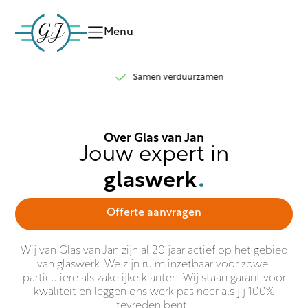
Menu
Samen verduurzamen
Over Glas van Jan
Jouw
expert
in
glaswerk
.
Offerte aanvragen
Wij van Glas van Jan zijn al 20 jaar actief op het gebied
van glaswerk. We zijn ruim inzetbaar voor zowel
particuliere als zakelijke klanten. Wij staan garant voor
kwaliteit en leggen ons werk pas neer als jij 100%
tevreden bent.